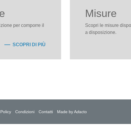
re
Misure
sizione per comporre il
Scopri le misure dispo
a disposizione.
SCOPRI DI PIÙ
 Policy
Condizioni
Contatti
Made by A
d
acto