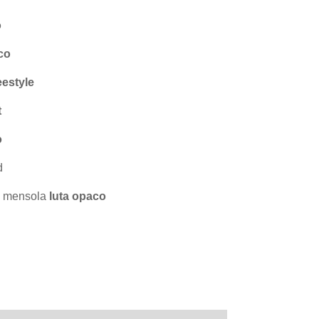
o
co
eestyle
t
o
d
on mensola
Iuta opaco