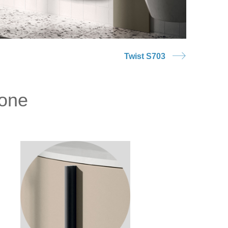
Twist S703
ione