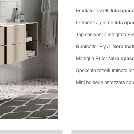
Frontali cassetti
Iuta opac
Elementi a giorno
Iuta opa
Top con vasca integrata
Fr
Rubinetto “Fly 3”
Nero mat
Maniglia Ruler
Nero opac
Specchio retroilluminato le
Mini boiserie attrezzata c