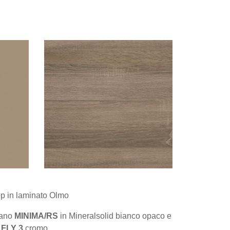
p in laminato Olmo
iano
MINIMA/RS
in Mineralsolid bianco opaco e
o
FLY 3
cromo