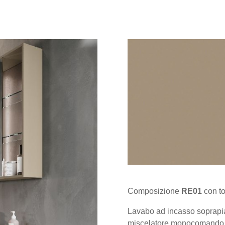
Composizione
RE01
con to
Lavabo ad incasso soprap
miscelatore monocomand