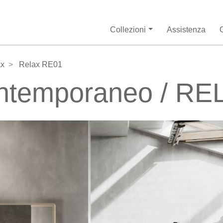
Collezioni
Assistenza
ax
Relax RE01
ntemporaneo / RE